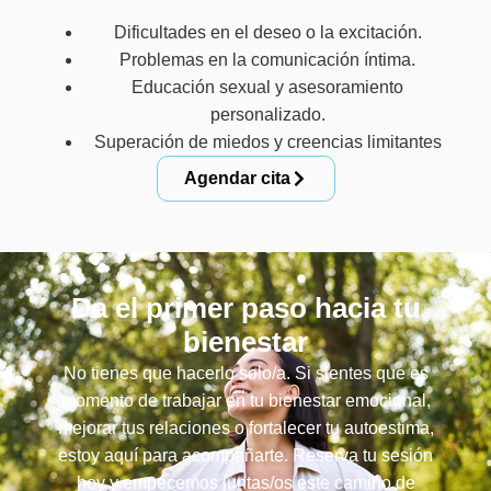
Dificultades en el deseo o la excitación.
Problemas en la comunicación íntima.
Educación sexual y asesoramiento
personalizado.
Superación de miedos y creencias limitantes
Agendar cita
Da el primer paso hacia tu
bienestar
No tienes que hacerlo solo/a. Si sientes que es
momento de trabajar en tu bienestar emocional,
mejorar tus relaciones o fortalecer tu autoestima,
estoy aquí para acompañarte. Reserva tu sesión
hoy y empecemos juntas/os este camino de