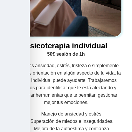
Psicoterapia individual
50€ sesión de 1h
Si sientes ansiedad, estrés, tristeza o simplemente
necesitas orientación en algún aspecto de tu vida, la
terapia individual puede ayudarte. Trabajaremos
juntas/os para identificar qué te está afectando y
encontrar herramientas que te permitan gestionar
Gestionar consentimiento
mejor tus emociones.
Para ofrecer las mejores experiencias, utilizamos tecnologías como las
Manejo de ansiedad y estrés.
cookies para almacenar y/o acceder a la información del dispositivo. El
consentimiento de estas tecnologías nos permitirá procesar datos como el
Superación de miedos e inseguridades.
comportamiento de navegación o las identificaciones únicas en este sitio.
Mejora de la autoestima y confianza.
No consentir o retirar el consentimiento, puede afectar negativamente a